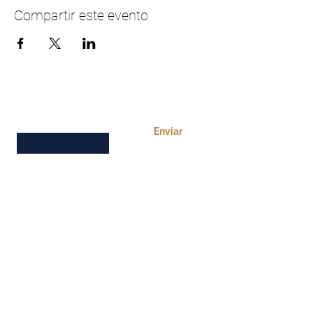
Compartir este evento
Queremos saber de ti
Email
Enviar
Somos un grupo de
personas apasionadas en
conocer más la Palabra de
Dios y adorarlo en la
hermosura de su santidad.