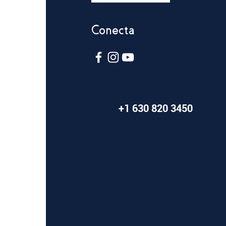
:
Conecta
mación:
 2023)
+1 630 820 3450
: