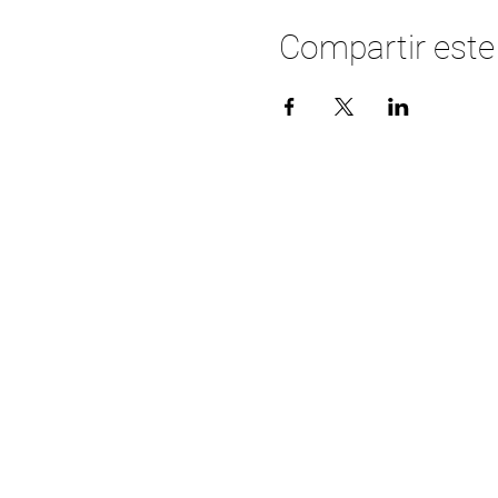
Compartir este
Horarios de
Menu
servicios
Horario de Oficina
Inicio
a Jueves
Nosotros
09:00am - 5:00
Ministerios