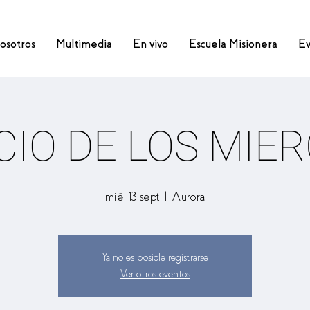
osotros
Multimedia
En vivo
Escuela Misionera
Ev
CIO DE LOS MIE
mié, 13 sept
  |  
Aurora
Ya no es posible registrarse
Ver otros eventos